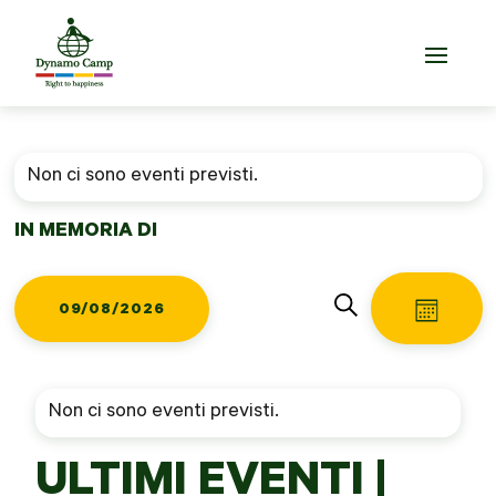
Non ci sono eventi previsti.
IN MEMORIA DI
EVENTI
EV
09/08/2026
CALENDA
Cerca
VIS
RICER
Seleziona
la
NA
data.
Non ci sono eventi previsti.
E
ULTIMI EVENTI |
VISTE