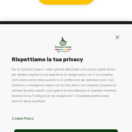
Continua 
CONTATTACI
Rispettiamo la tua privacy
Noi di Dynamo Camp e i nostri partner selezionati utilizziamo cookie tecnici
per rendere migliore la tua esperienza di navigazione e, con il tuo consenso,
utilizziamo anche cookie analitici e di profilazione per personalizzare i tuoi
contenuti e interagire al meglio con te. Puoi dare il tuo consenso cliccando sul
bottone "Accetta cookie" o puoi gestire le tue preferenze in qualsiasi momento
facendo clic su "Configura le tue impostazioni”. Chiudendo questo avviso
continui senza accettare.
Cookie Policy