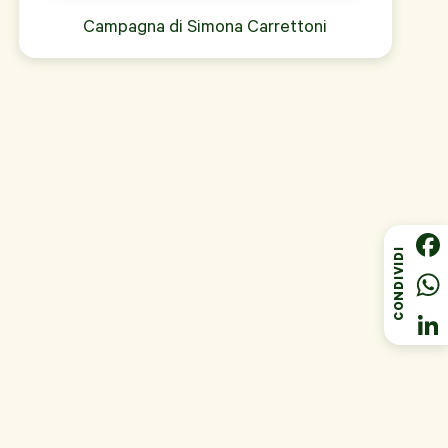
Campagna di
Simona Carrettoni
Fac
Wha
Link