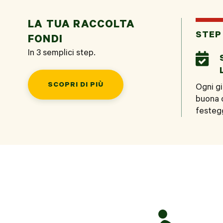
LA TUA RACCOLTA
STEP 
FONDI
In 3 semplici step.

SCOPRI DI PIÙ
Ogni gi
buona 
festegg