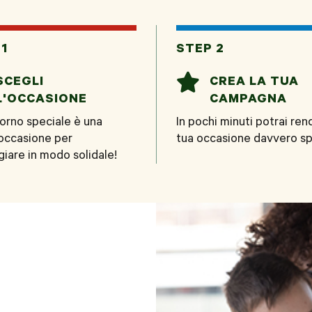
c
a
n
e
t
k
1
STEP 2
b
s
e

SCEGLI
CREA LA TUA
o
A
d
L'OCCASIONE
CAMPAGNA
o
p
I
orno speciale è una
In pochi minuti potrai ren
occasione per
tua occasione davvero sp
k
p
n
iare in modo solidale!