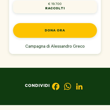
€ 19.700
RACCOLTI
DONA ORA
Campagna di
Alessandro Greco
CONDIVIDI
F
W
L
a
h
i