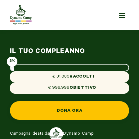
IL TUO COMPLEANNO
3%
€ 31.080
RACCOLTI
€ 999.999
OBIETTIVO
DONA ORA
Campagna ideata da
Dynamo Camp