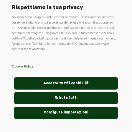
Auguri di buon compleanno su Connau ❤️
Rispettiamo la tua privacy
Noi di Dynamo Camp e i nostri partner selezionati utilizziamo cookie tecnici
per rendere migliore la tua esperienza di navigazione e, con il tuo consenso,
utilizziamo anche cookie analitici e di profilazione per personalizzare i tuoi
contenuti e interagire al meglio con te. Puoi dare il tuo consenso cliccando sul
bottone "Accetta cookie" o puoi gestire le tue preferenze in qualsiasi momento
ANDREA LAI
facendo clic su "Configura le tue impostazioni”. Chiudendo questo avviso
continui senza accettare.
Buon Compleanno su Connau!
Cookie Policy
Accetta tutti i cookie 🍪
Rifiuta tutti
ROBERTA SANCHI
Configura impostazioni
Buon compleanno 🎈