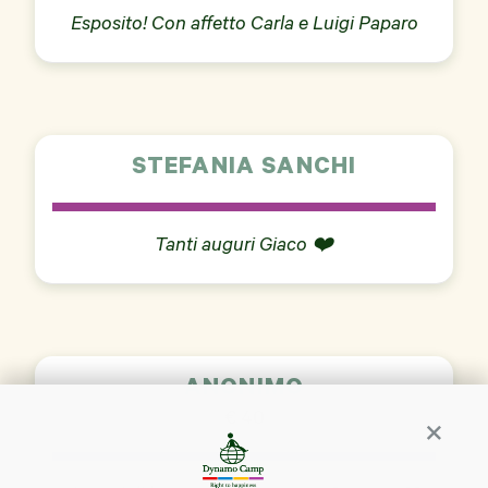
Esposito! Con affetto Carla e Luigi Paparo
STEFANIA SANCHI
Tanti auguri Giaco ❤️
ANONIMO
€ 40
Continua 